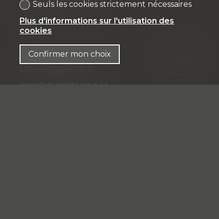
info@vpicourtage.ch
Seuls les cookies strictement nécessaires
info@vpiproperties.ch
Plus d'informations sur l'utilisation des
cookies
Confirmer mon choix
Développement
VPI DÉVELOPPEMENT SA
Rue Pedro-Meylan 5
1208 Genève
Tél: + 41 58 590 30 90
info@vpidev.ch
Fiduciaire
IFP MANAGEMENT SA
Rue Pedro-Meylan 5
1208 Genève