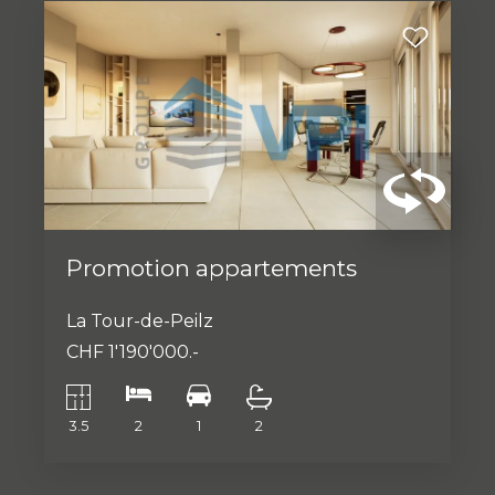
Promotion appartements
La Tour-de-Peilz
CHF 1'190'000.-
3.5
2
1
2