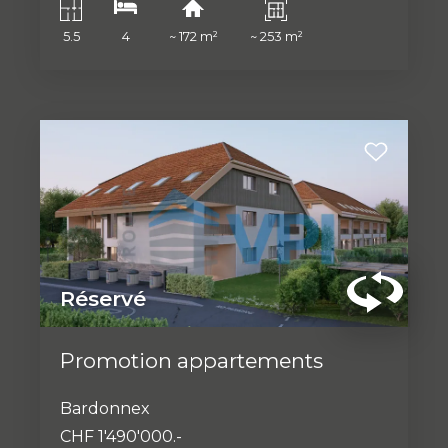
5.5
4
~ 172 m²
~ 253 m²
Réservé
Promotion appartements
Bardonnex
CHF 1'490'000.-