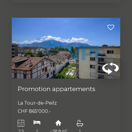
Promotion appartements
La Tour-de-Peilz
CHF 865'000.-
2.5
1
~ 58.8 m²
1