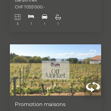
Bardonnex
CHF 1'055'000.-
3
1
1
1
Promotion maisons