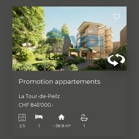
Promotion appartements
La Tour-de-Peilz
CHF 845'000.-
2.5
1
~ 58.8 m²
1