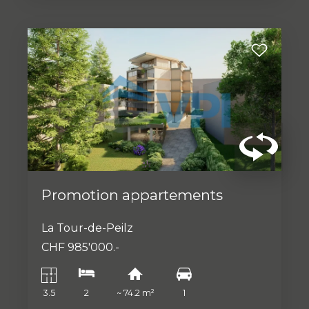
Promotion appartements
La Tour-de-Peilz
CHF 985'000.-
3.5
2
~ 74.2 m²
1