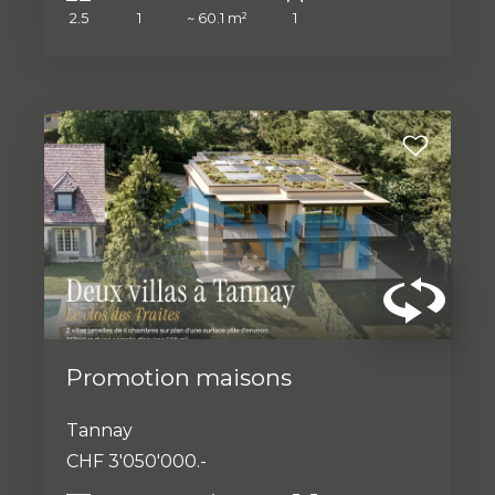
2.5
1
~ 60.1 m²
1
Promotion maisons
Tannay
CHF 3'050'000.-