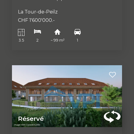
La Tour-de-Peilz
CHF 1'600'000.-
3.5
2
~ 99 m²
1
Réservé