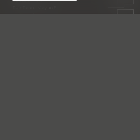
RÉGIE VPI SA
Rue Pedro-Meylan 5
1208 Genève
Tél: + 41 58 590 30 30
gerancege@groupevpi.ch
REGIE VPI VAUD SA
Route Suisse 8A
1163 Etoy
Tél: +41 58 590 30 60
gerancevd@groupevpi.ch
RÉGIE VPGI SA
Ch. des Léchères 2
1217 Meyrin
Tél: + 41 58 590 30 80
vpgi@groupevpi.ch