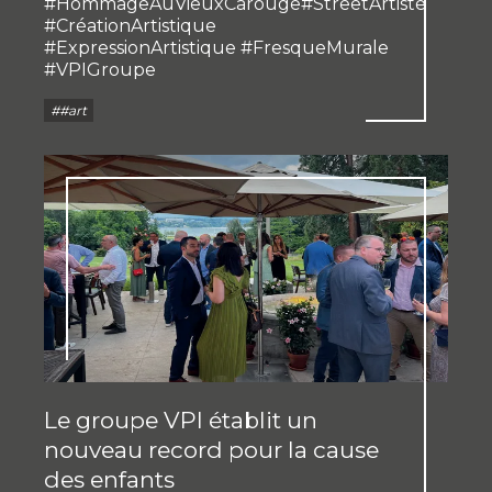
#HommageAuVieuxCarouge#StreetArtiste
#CréationArtistique
#ExpressionArtistique #FresqueMurale
#VPIGroupe
##art
Le groupe VPI établit un
nouveau record pour la cause
des enfants