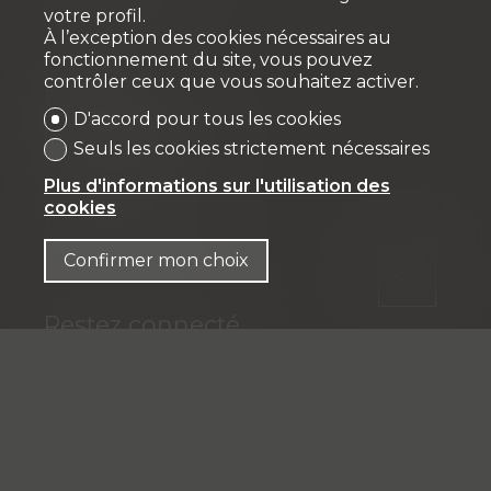
info@vpidev.ch
votre profil.
À l’exception des cookies nécessaires au
fonctionnement du site, vous pouvez
contrôler ceux que vous souhaitez activer.
Fiduciaire
D'accord pour tous les cookies
IFP MANAGEMENT SA
Seuls les cookies strictement nécessaires
Rue Pedro-Meylan 5
Plus d'informations sur l'utilisation des
1208 Genève
cookies
Tél: + 41 58 590 30 00
info@ifp-management.ch
Confirmer mon choix
Restez connecté
Ne laissez aucun bien vous échapper, inscrivez-
vous gratuitement.
S'abonner