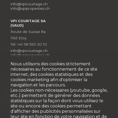
info@vpicourtage.ch
info@vpiproperties.ch
VPI COURTAGE SA
(VAUD)
Route de Suisse 8a
1163 Etoy
Tél: +41 58 590 30 10
info@vpicourtage.ch
info@vpiproperties.ch
Nous utilisons des cookies strictement
nécessaires au fonctionnement de ce site
internet, des cookies statistiques et des
cookies marketing afin d'optimiser la
navigation et les parcours.
Développement
Les cookies non-nécessaires (youtube, google,
etc..) permettent de générer des données
VPI DÉVELOPPEMENT SA
statistiques sur la façon dont vous utilisez le
Rue Pedro-Meylan 5
site ou encore des cookies permettant
1208 Genève
d’afficher des publicités personnalisées sur
Tél: + 41 58 590 30 90
leur site en fonction de votre navigation et de