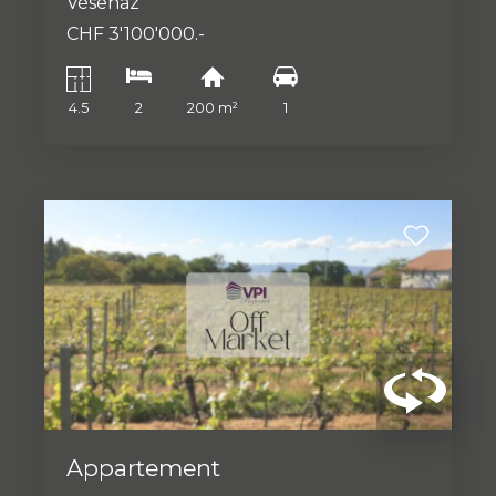
Vésenaz
CHF 3'100'000.-
4.5
2
200 m²
1
Appartement