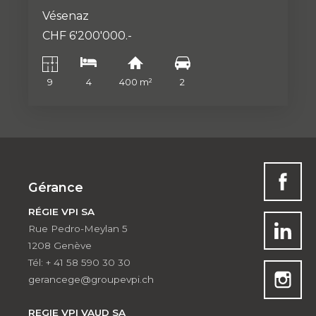
Vésenaz
CHF 6'200'000.-
9
4
400 m²
2
Gérance
RÉGIE VPI SA
Rue Pedro-Meylan 5
1208 Genève
Tél: + 41 58 590 30 30
gerancege@groupevpi.ch
REGIE VPI VAUD SA