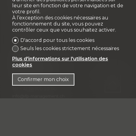
VPI DÉVELOPPEMENT SA
leur site en fonction de votre navigation et de
votre profil.
Rue Pedro-Meylan 5
À l’exception des cookies nécessaires au
1208 Genève
fonctionnement du site, vous pouvez
Tél: + 41 58 590 30 90
contrôler ceux que vous souhaitez activer.
info@vpidev.ch
D'accord pour tous les cookies
Seuls les cookies strictement nécessaires
Fiduciaire
Plus d'informations sur l'utilisation des
cookies
IFP MANAGEMENT SA
Rue Pedro-Meylan 5
Confirmer mon choix
1208 Genève
Tél: + 41 58 590 30 00
info@ifp-management.ch
Restez connecté
Ne laissez aucun bien vous échapper, inscrivez-
vous gratuitement.