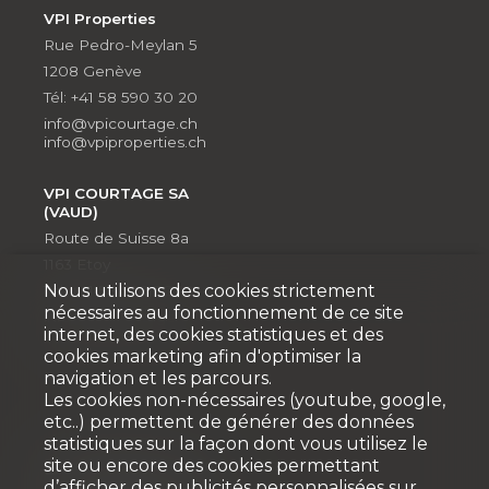
VPI Properties
Rue Pedro-Meylan 5
1208 Genève
Tél: +41 58 590 30 20
info@vpicourtage.ch
info@vpiproperties.ch
VPI COURTAGE SA
(VAUD)
Route de Suisse 8a
1163 Etoy
Nous utilisons des cookies strictement
Tél: +41 58 590 30 10
nécessaires au fonctionnement de ce site
info@vpicourtage.ch
internet, des cookies statistiques et des
info@vpiproperties.ch
cookies marketing afin d'optimiser la
navigation et les parcours.
Les cookies non-nécessaires (youtube, google,
etc..) permettent de générer des données
statistiques sur la façon dont vous utilisez le
site ou encore des cookies permettant
Développement
d’afficher des publicités personnalisées sur