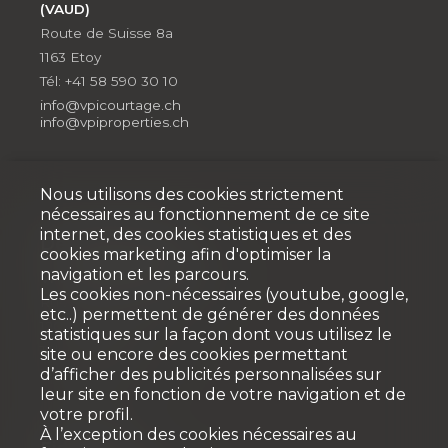
(VAUD)
Route de Suisse 8a
1163 Etoy
Tél: +41 58 590 30 10
info@vpicourtage.ch
info@vpiproperties.ch
Nous utilisons des cookies strictement
nécessaires au fonctionnement de ce site
internet, des cookies statistiques et des
Développement
cookies marketing afin d'optimiser la
navigation et les parcours.
VPI DÉVELOPPEMENT SA
Les cookies non-nécessaires (youtube, google,
Rue Pedro-Meylan 5
etc..) permettent de générer des données
1208 Genève
statistiques sur la façon dont vous utilisez le
Tél: + 41 58 590 30 90
site ou encore des cookies permettant
d’afficher des publicités personnalisées sur
info@vpidev.ch
leur site en fonction de votre navigation et de
votre profil.
À l’exception des cookies nécessaires au