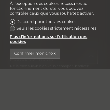
À l’exception des cookies nécessaires au
Fiduciaire
fonctionnement du site, vous pouvez
contrôler ceux que vous souhaitez activer.
IFP MANAGEMENT SA
D'accord pour tous les cookies
Rue Pedro-Meylan 5
1208 Genève
Seuls les cookies strictement nécessaires
Tél: + 41 58 590 30 00
Plus d'informations sur l'utilisation des
info@ifp-management.ch
cookies
Confirmer mon choix
Restez connecté
Ne laissez aucun bien vous échapper, inscrivez-
vous gratuitement.
S'abonner
®
Logiciel Immomig
2004-2026 par IMMOMIG SA | Tous droits
réservés | Nos annonces sur
dreamo.ch