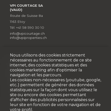
VPI COURTAGE SA
(VAUD)
Route de Suisse 8a
1163 Etoy
Tél: +41 58 590 30 10
info@vpicourtage.ch
info@vpiproperties.ch
Nous utilisons des cookies strictement
nécessaires au fonctionnement de ce site
internet, des cookies statistiques et des
Développement
cookies marketing afin d'optimiser la
navigation et les parcours.
VPI DÉVELOPPEMENT SA
Les cookies non-nécessaires (youtube, google,
Rue Pedro-Meylan 5
etc..) permettent de générer des données
1208 Genève
statistiques sur la façon dont vous utilisez le
Tél: + 41 58 590 30 90
site ou encore des cookies permettant
d’afficher des publicités personnalisées sur
info@vpidev.ch
leur site en fonction de votre navigation et de
votre profil.