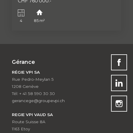
CHF 760'000.-
4
85 m²
Gérance
RÉGIE VPI SA
Rue Pedro-Meylan 5
1208 Genève
Tél: + 41 58 590 30 30
gerancege@groupevpi.ch
REGIE VPI VAUD SA
Route Suisse 8A
1163 Etoy