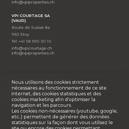
info@vpiproperties.ch
VPI COURTAGE SA
(VAUD)
Route de Suisse 8a
1163 Etoy
Tél: +41 58 590 30 10
info@vpicourtage.ch
info@vpiproperties.ch
Nous utilisons des cookies strictement
Développement
nécessaires au fonctionnement de ce site
internet, des cookies statistiques et des
VPI DÉVELOPPEMENT SA
cookies marketing afin d'optimiser la
Rue Pedro-Meylan 5
navigation et les parcours.
Les cookies non-nécessaires (youtube, google,
1208 Genève
etc..) permettent de générer des données
Tél: + 41 58 590 30 90
statistiques sur la façon dont vous utilisez le
info@vpidev.ch
site ou encore des cookies permettant