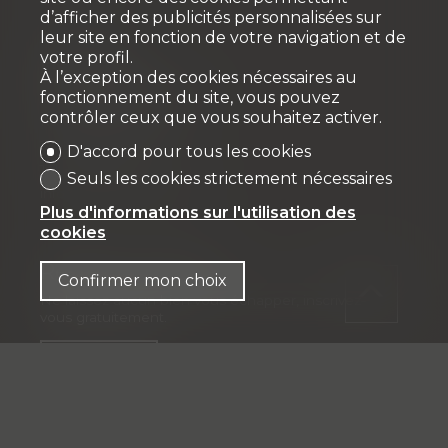
d’afficher des publicités personnalisées sur
leur site en fonction de votre navigation et de
votre profil.
Fiduciaire
À l’exception des cookies nécessaires au
fonctionnement du site, vous pouvez
IFP MANAGEMENT SA
contrôler ceux que vous souhaitez activer.
Rue Pedro-Meylan 5
1208 Genève
D'accord pour tous les cookies
Tél: + 41 58 590 30 00
Seuls les cookies strictement nécessaires
info@ifp-management.ch
Plus d'informations sur l'utilisation des
cookies
Restez connecté
Confirmer mon choix
Ne laissez aucun bien vous échapper, inscrivez-
vous gratuitement.
S'abonner
®
Logiciel Immomig
2004-2026 par IMMOMIG SA | Tous droits