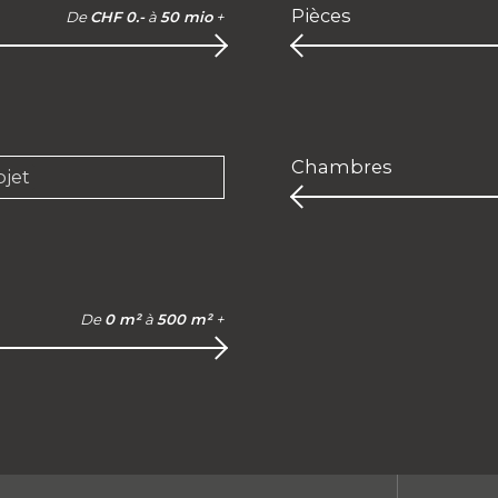
Pièces
De
CHF 0.-
à
50 mio
+
Chambres
bjet
De
0 m²
à
500 m²
+