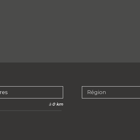
Région
à
0 km