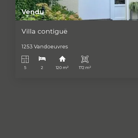
Vendu
Villa contiguë
1253 Vandoeuvres
5
2
120 m²
172 m²