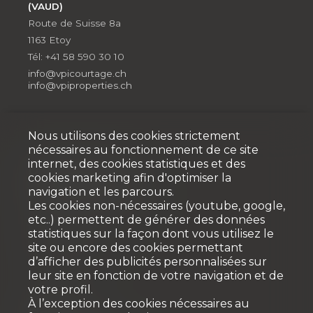
(VAUD)
Route de Suisse 8a
1163 Etoy
Tél: +41 58 590 30 10
info@vpicourtage.ch
info@vpiproperties.ch
Nous utilisons des cookies strictement
nécessaires au fonctionnement de ce site
internet, des cookies statistiques et des
Développement
cookies marketing afin d'optimiser la
navigation et les parcours.
VPI DÉVELOPPEMENT SA
Les cookies non-nécessaires (youtube, google,
Rue Pedro-Meylan 5
etc..) permettent de générer des données
1208 Genève
statistiques sur la façon dont vous utilisez le
Tél: + 41 58 590 30 90
site ou encore des cookies permettant
d’afficher des publicités personnalisées sur
info@vpidev.ch
leur site en fonction de votre navigation et de
votre profil.
À l’exception des cookies nécessaires au