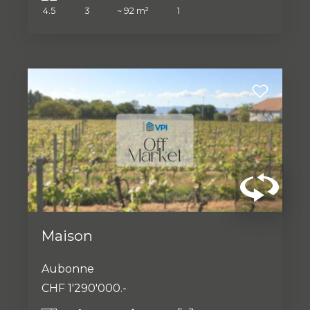
4.5
3
~ 92 m²
1
VPI Courtage SA est ravie de vous
présenter cette charmante maison
contiguë de 5.5 pièces, offrant environ
200 m² de surface habitable, située
dans le paisible village de Montherod.
Orientée sud-ouest, cette propriété
bénéficie d'une excellente luminosité
naturelle tout au long de la journée.
Elle offre de généreux espaces de vie
ainsi qu'un vaste jardin, idéal pour
profiter des beaux jours et des
Maison
agréables soirées d'été, tout en
admirant une vue dégagée sur la
magnifique campagne vaudoise.
Aubonne
Nichée dans un environnement calme
CHF 1'290'000.-
et verdoyant, cette maison allie
confort, espace et qualité de vie, tout