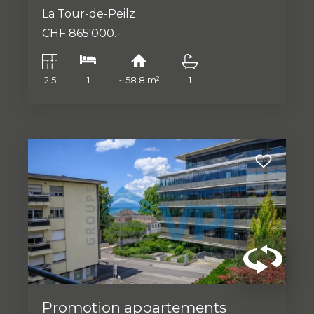
La Tour-de-Peilz
CHF 865'000.-
2.5
1
~ 58.8 m²
1
Promotion appartements