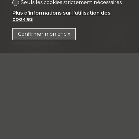
info@vpicourtage.ch
Seuls les cookies strictement nécessaires
info@vpiproperties.ch
Plus d'informations sur l'utilisation des
cookies
Confirmer mon choix
Développement
VPI DÉVELOPPEMENT SA
Rue Pedro-Meylan 5
1208 Genève
Tél: + 41 58 590 30 90
info@vpidev.ch
Fiduciaire
IFP MANAGEMENT SA
Rue Pedro-Meylan 5
1208 Genève