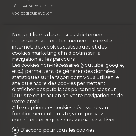
Tél: + 41 58 590 30 80
vpgi@groupevpi.ch
Nous utilisons des cookies strictement
Courtage
nécessaires au fonctionnement de ce site
VPI COURTAGE SA
internet, des cookies statistiques et des
cookies marketing afin d'optimiser la
VPI Properties
navigation et les parcours.
Rue Pedro-Meylan 5
Les cookies non-nécessaires (youtube, google,
1208 Genève
etc..) permettent de générer des données
Tél: +41 58 590 30 20
statistiques sur la façon dont vous utilisez le
info@vpicourtage.ch
site ou encore des cookies permettant
info@vpiproperties.ch
d’afficher des publicités personnalisées sur
leur site en fonction de votre navigation et de
votre profil.
VPI COURTAGE SA
(VAUD)
À l’exception des cookies nécessaires au
fonctionnement du site, vous pouvez
Route de Suisse 8a
contrôler ceux que vous souhaitez activer.
1163 Etoy
Tél: +41 58 590 30 10
D'accord pour tous les cookies