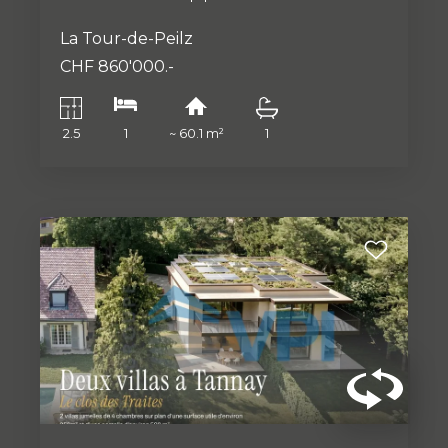
La Tour-de-Peilz
CHF 860'000.-
2.5
1
~ 60.1 m²
1