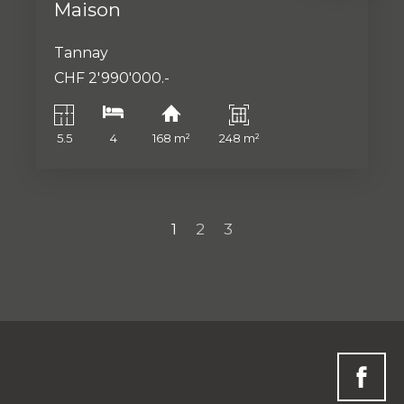
Maison
Tannay
CHF 2'990'000.-
5.5
4
168 m²
248 m²
1
2
3