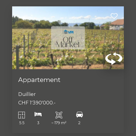
Appartement
Duillier
CHF 1'390'000.-
5.5
3
~ 179 m²
2