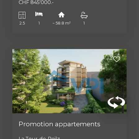
CHF 845'000.-
2.5
1
~ 58.8 m²
1
Promotion appartements
La Tour-de-Peilz